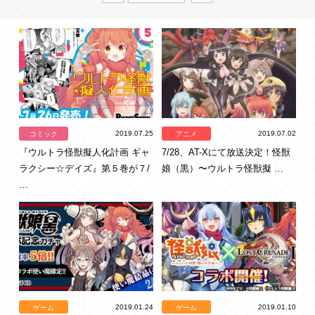
2019.07.25
2019.07.02
コミック
アニメ
『ウルトラ怪獣擬人化計画 ギャ
7/28、AT-Xにて放送決定！怪獣
ラクシー☆デイズ』第５巻が７/
娘（黒）〜ウルトラ怪獣擬 …
…
2019.01.24
2019.01.10
ゲーム
ゲーム