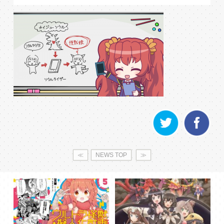
≪
NEWS TOP
≫