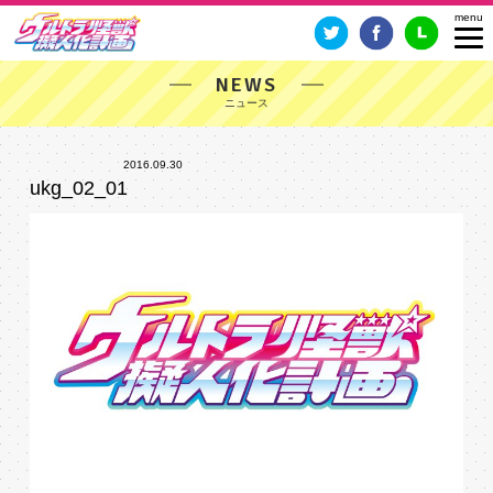
NEWS
2016.09.30
ukg_02_01