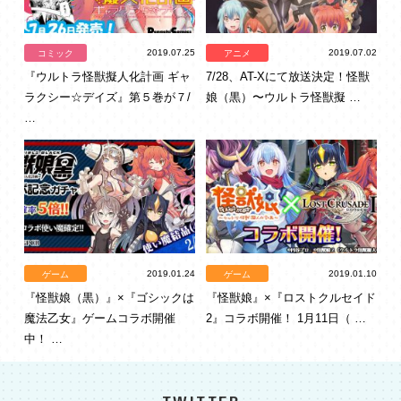
2019.07.25
2019.07.02
コミック
アニメ
『ウルトラ怪獣擬人化計画 ギャ
7/28、AT-Xにて放送決定！怪獣
ラクシー☆デイズ』第５巻が７/
娘（黒）〜ウルトラ怪獣擬 …
…
2019.01.24
2019.01.10
ゲーム
ゲーム
『怪獣娘（黒）』×『ゴシックは
『怪獣娘』×『ロストクルセイド
魔法乙女』ゲームコラボ開催
2』コラボ開催！ 1月11日（ …
中！ …