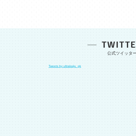
TWITT
Tweets by ultrakaiju_gk