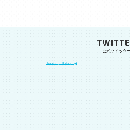
TWITT
Tweets by ultrakaiju_gk