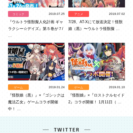
2019.07.25
2019.07.02
コミック
アニメ
『ウルトラ怪獣擬人化計画 ギャ
7/28、AT-Xにて放送決定！怪獣
ラクシー☆デイズ』第５巻が７/
娘（黒）〜ウルトラ怪獣擬 …
…
2019.01.24
2019.01.10
ゲーム
ゲーム
『怪獣娘（黒）』×『ゴシックは
『怪獣娘』×『ロストクルセイド
魔法乙女』ゲームコラボ開催
2』コラボ開催！ 1月11日（ …
中！ …
TWITTER