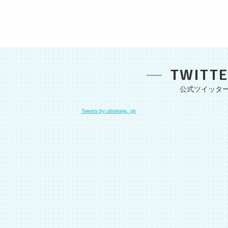
TWITT
Tweets by ultrakaiju_gk