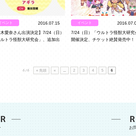
イベント
イベント
2016.07.15
2016.07.
木愛奈さん出演決定】7/24（日）
7/24（日）「ウルトラ怪獣大研究
ウルトラ怪獣大研究会」、追加出
開催決定、チケット絶賛発売中！
！
6 / 6
« 先頭
«
...
2
3
4
5
6
ER
R