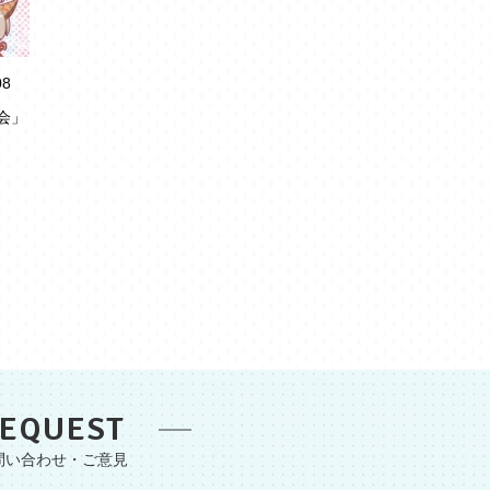
08
会」
EQUEST