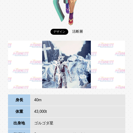
活断層
デザイン
身長
40m
体重
43,000t
出身地
ゴルゴダ星