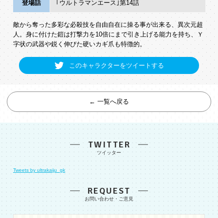
登場話
｢ウルトラマンエース｣第14話
敵から奪った多彩な必殺技を自由自在に操る事が出来る、異次元超
人。身に付けた鎧は打撃力を10倍にまで引き上げる能力を持ち、Ｙ
字状の武器や鋭く伸びた硬いカギ爪も特徴的。
このキャラクターをツイートする
← 一覧へ戻る
TWITTER
Tweets by ultrakaiju_gk
REQUEST