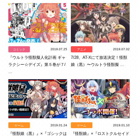
2019.07.25
2019.07.02
コミック
アニメ
『ウルトラ怪獣擬人化計画 ギャ
7/28、AT-Xにて放送決定！怪獣
ラクシー☆デイズ』第５巻が７/
娘（黒）〜ウルトラ怪獣擬 …
…
2019.01.24
2019.01.10
ゲーム
ゲーム
『怪獣娘（黒）』×『ゴシックは
『怪獣娘』×『ロストクルセイド