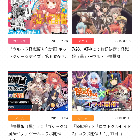
2019.07.25
2019.07.02
コミック
アニメ
『ウルトラ怪獣擬人化計画 ギャ
7/28、AT-Xにて放送決定！怪獣
ラクシー☆デイズ』第５巻が７/
娘（黒）〜ウルトラ怪獣擬 …
…
2019.01.24
2019.01.10
ゲーム
ゲーム
『怪獣娘（黒）』×『ゴシックは
『怪獣娘』×『ロストクルセイド
魔法乙女』ゲームコラボ開催
2』コラボ開催！ 1月11日（ …