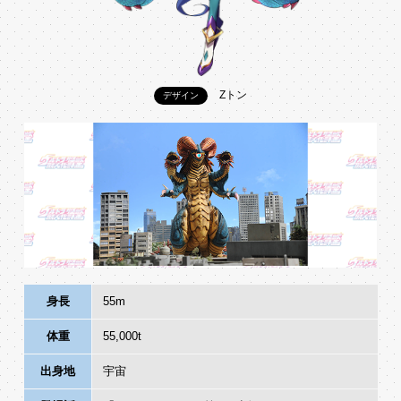
Zトン
デザイン
身長
55m
体重
55,000t
出身地
宇宙