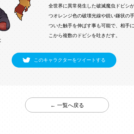
全世界に異常発生した破滅魔虫ドビシ
つオレンジ色の破壊光線や鋭い鎌状の
ついた触手を伸ばす事も可能で、相手
こから複数のドビシを吐きだす。
犬
このキャラクターをツイートする
← 一覧へ戻る