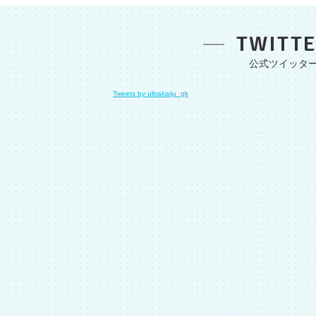
TWITT
Tweets by ultrakaiju_gk