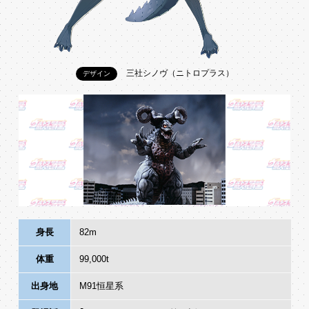
三社シノヴ（ニトロプラス）
デザイン
身長
82m
体重
99,000t
出身地
M91恒星系