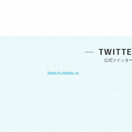
TWITT
Tweets by ultrakaiju_gk