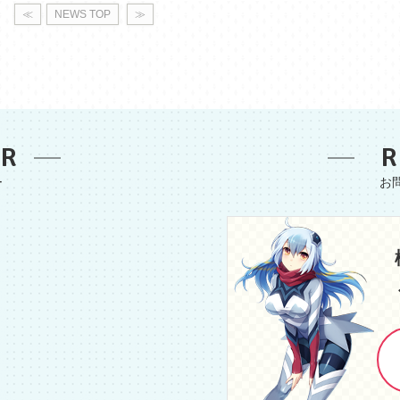
≪
NEWS TOP
≫
ER
R