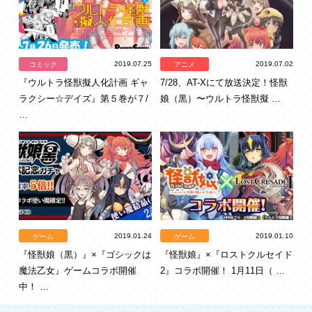
2019.07.25
2019.07.02
コミック
アニメ
『ウルトラ怪獣擬人化計画 ギャ
7/28、AT-Xにて放送決定！怪獣
ラクシー☆デイズ』第５巻が７/
娘（黒）〜ウルトラ怪獣擬 …
…
2019.01.24
2019.01.10
ゲーム
ゲーム
『怪獣娘（黒）』×『ゴシックは
『怪獣娘』×『ロストクルセイド
魔法乙女』ゲームコラボ開催
2』コラボ開催！ 1月11日（ …
中！ …