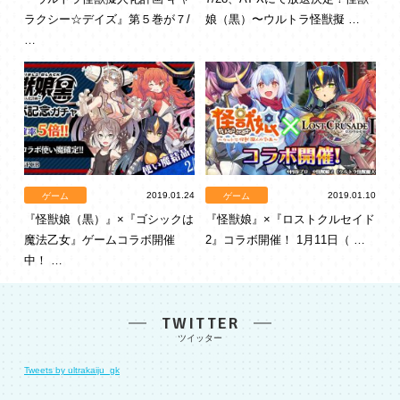
ラクシー☆デイズ』第５巻が７/
娘（黒）〜ウルトラ怪獣擬 …
…
2019.01.24
2019.01.10
ゲーム
ゲーム
『怪獣娘（黒）』×『ゴシックは
『怪獣娘』×『ロストクルセイド
魔法乙女』ゲームコラボ開催
2』コラボ開催！ 1月11日（ …
中！ …
TWITTER
Tweets by ultrakaiju_gk