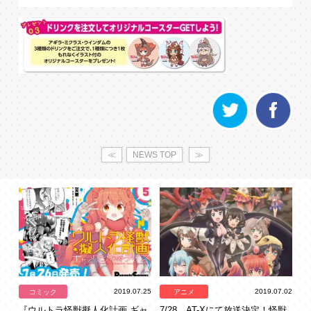
≪
NEWS TOP
≫
2019.07.25
2019.07.02
コミック
アニメ
『ウルトラ怪獣擬人化計画 ギャ
7/28、AT-Xにて放送決定！怪獣