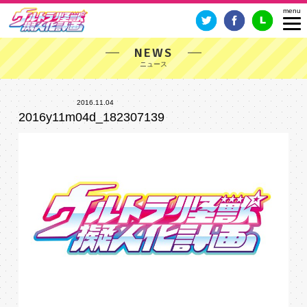
NEWS
2016.11.04
2016y11m04d_182307139