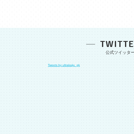
TWITT
Tweets by ultrakaiju_gk