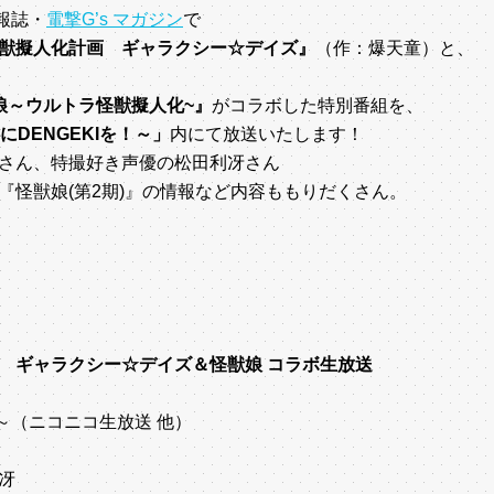
報誌・
電撃G’s マガジン
で
獣擬人化計画 ギャラクシー☆デイズ』
（作：爆天童）と、
娘～ウルトラ怪獣擬人化~』
がコラボした特別番組を、
DENGEKIを！～」
内にて放送いたします！
さん、特撮好き声優の松田利冴さん
『怪獣娘(第2期)』の情報など内容ももりだくさん。
 ギャラクシー☆デイズ＆怪獣娘 コラボ生放送
分～（ニコニコ生放送 他）
冴