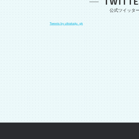
TWITT
Tweets by ultrakaiju_gk