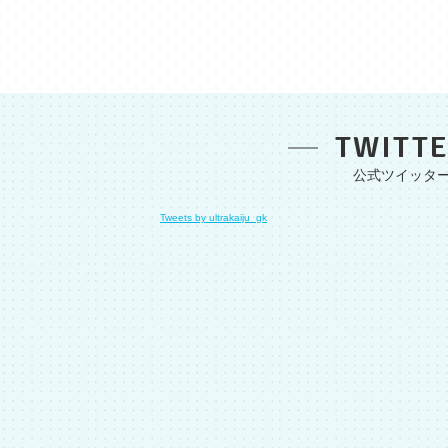
TWITT
Tweets by ultrakaiju_gk