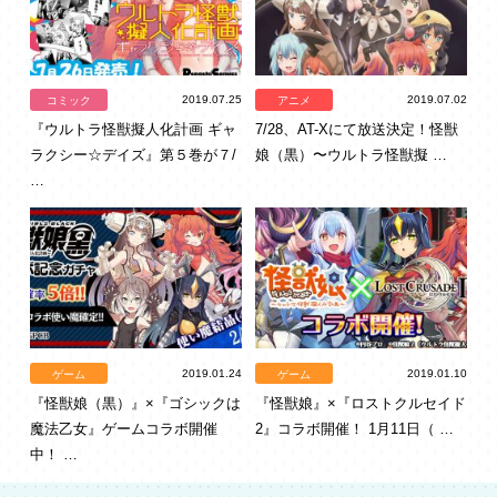
2019.07.25
2019.07.02
コミック
アニメ
『ウルトラ怪獣擬人化計画 ギャ
7/28、AT-Xにて放送決定！怪獣
ラクシー☆デイズ』第５巻が７/
娘（黒）〜ウルトラ怪獣擬 …
…
2019.01.24
2019.01.10
ゲーム
ゲーム
『怪獣娘（黒）』×『ゴシックは
『怪獣娘』×『ロストクルセイド
魔法乙女』ゲームコラボ開催
2』コラボ開催！ 1月11日（ …
中！ …