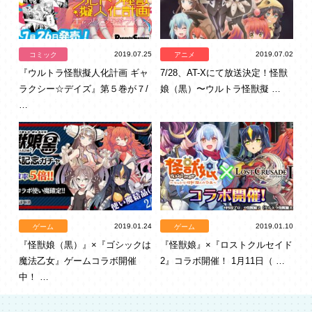
2019.07.25
2019.07.02
コミック
アニメ
『ウルトラ怪獣擬人化計画 ギャ
7/28、AT-Xにて放送決定！怪獣
ラクシー☆デイズ』第５巻が７/
娘（黒）〜ウルトラ怪獣擬 …
…
2019.01.24
2019.01.10
ゲーム
ゲーム
『怪獣娘（黒）』×『ゴシックは
『怪獣娘』×『ロストクルセイド
魔法乙女』ゲームコラボ開催
2』コラボ開催！ 1月11日（ …
中！ …