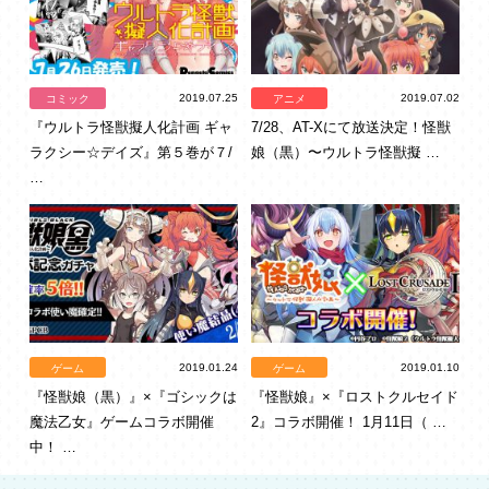
2019.07.25
2019.07.02
コミック
アニメ
『ウルトラ怪獣擬人化計画 ギャ
7/28、AT-Xにて放送決定！怪獣
ラクシー☆デイズ』第５巻が７/
娘（黒）〜ウルトラ怪獣擬 …
…
2019.01.24
2019.01.10
ゲーム
ゲーム
『怪獣娘（黒）』×『ゴシックは
『怪獣娘』×『ロストクルセイド
魔法乙女』ゲームコラボ開催
2』コラボ開催！ 1月11日（ …
中！ …