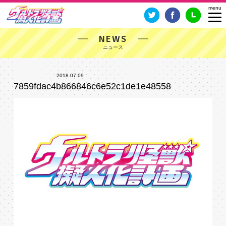
NEWS
2018.07.09
7859fdac4b866846c6e52c1de1e48558