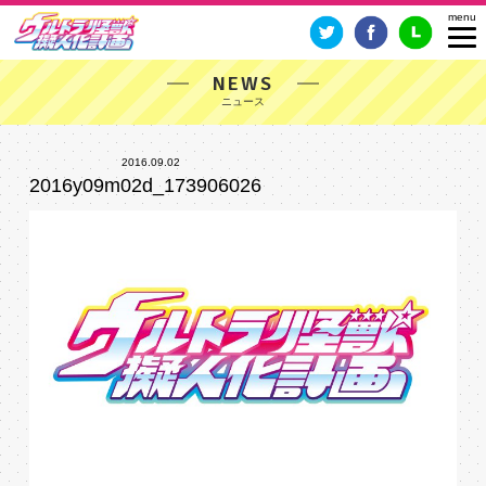
NEWS
2016.09.02
2016y09m02d_173906026