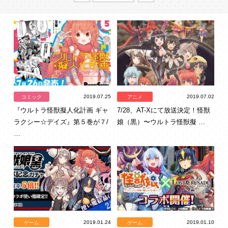
2019.07.25
2019.07.02
コミック
アニメ
『ウルトラ怪獣擬人化計画 ギャ
7/28、AT-Xにて放送決定！怪獣
ラクシー☆デイズ』第５巻が７/
娘（黒）〜ウルトラ怪獣擬 …
…
2019.01.24
2019.01.10
ゲーム
ゲーム