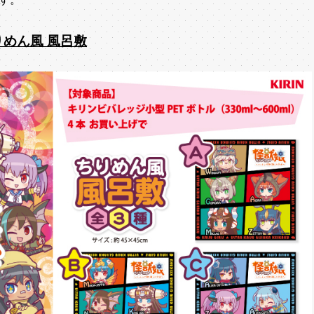
りめん風 風呂敷