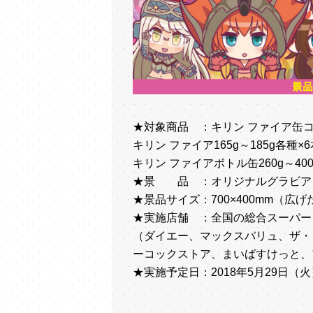
★対象商品 ：キリン ファイア缶コー
キリン ファイア165g～185g各種×6
キリン ファイアボトル缶260g～400
★景 品 ：オリジナルグラビアタ
★景品サイズ：700×400mm（広
★実施店舗 ：全国の総合スーパー
（ダイエー、マックスバリュ、ザ・
ーコックストア、まいばすけっと、
★実施予定日：2018年5月29日（