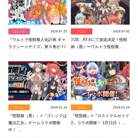
2019.07.25
2019.07.02
コミック
アニメ
『ウルトラ怪獣擬人化計画 ギャ
7/28、AT-Xにて放送決定！怪獣
ラクシー☆デイズ』第５巻が７/
娘（黒）〜ウルトラ怪獣擬 …
…
2019.01.24
2019.01.10
ゲーム
ゲーム
『怪獣娘（黒）』×『ゴシックは
『怪獣娘』×『ロストクルセイド
魔法乙女』ゲームコラボ開催
2』コラボ開催！ 1月11日（ …
中！ …