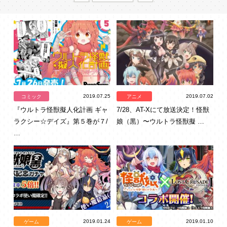
2019.07.25
2019.07.02
コミック
アニメ
『ウルトラ怪獣擬人化計画 ギャ
7/28、AT-Xにて放送決定！怪獣
ラクシー☆デイズ』第５巻が７/
娘（黒）〜ウルトラ怪獣擬 …
…
2019.01.24
2019.01.10
ゲーム
ゲーム