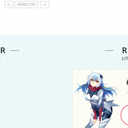
≪
NEWS TOP
≫
ER
R