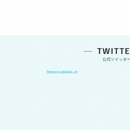
TWITT
Tweets by ultrakaiju_gk