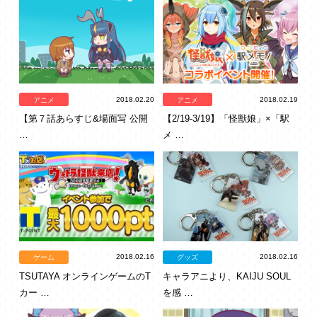
2018.02.20
2018.02.19
アニメ
アニメ
【第７話あらすじ&場面写 公開
【2/19-3/19】「怪獣娘」×「駅
…
メ …
2018.02.16
2018.02.16
ゲーム
グッズ
TSUTAYA オンラインゲームのT
キャラアニより、KAIJU SOUL
カー …
を感 …