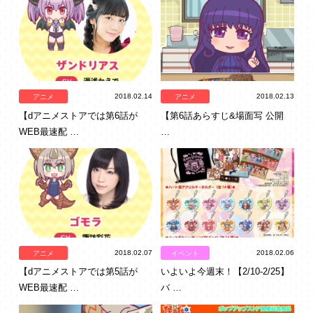
2018.02.14
2018.02.13
アニメ
アニメ
【dアニメストアでは第6話が
【第6話あらすじ&場面写 公開
WEB最速配 …
…
2018.02.07
2018.02.06
アニメ
イベント
【dアニメストアでは第5話が
いよいよ今週末！【2/10-2/25】
WEB最速配 …
バ …