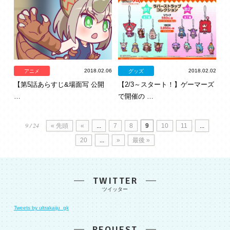
2018.02.06
2018.02.02
アニメ
グッズ
【第5話あらすじ&場面写 公開
【2/3～スタート！】ゲーマーズ
…
で開催の …
9 / 24
« 先頭
«
...
7
8
9
10
11
...
20
...
»
最後 »
TWITTER
Tweets by ultrakaiju_gk
REQUEST