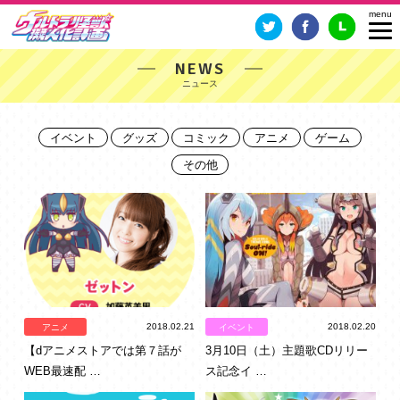
NEWS
イベント
グッズ
コミック
アニメ
ゲーム
その他
2018.02.21
2018.02.20
アニメ
イベント
【dアニメストアでは第７話が
3月10日（土）主題歌CDリリー
WEB最速配 …
ス記念イ …