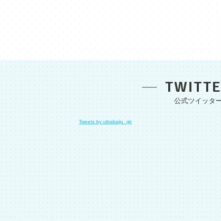
TWITT
Tweets by ultrakaiju_gk