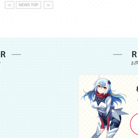
≪
NEWS TOP
≫
ER
R