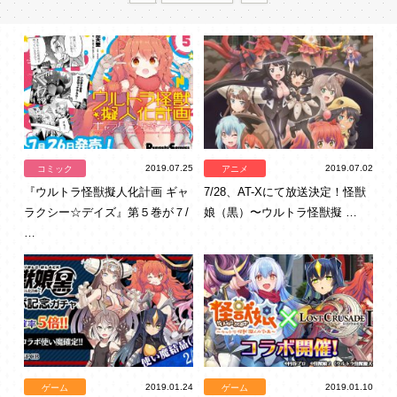
2019.07.25
2019.07.02
コミック
アニメ
『ウルトラ怪獣擬人化計画 ギャ
7/28、AT-Xにて放送決定！怪獣
ラクシー☆デイズ』第５巻が７/
娘（黒）〜ウルトラ怪獣擬 …
…
2019.01.24
2019.01.10
ゲーム
ゲーム