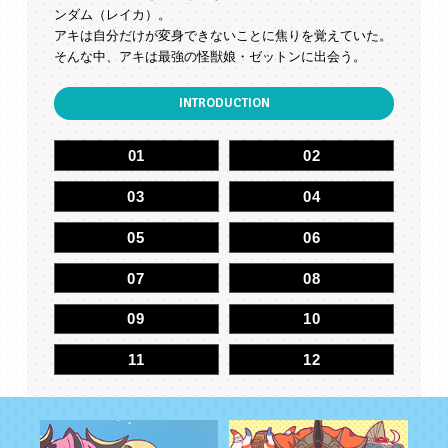
ンダム（レイカ）。
アキは自分だけが変身できないことに焦りを覚えていた。
そんな中、アキは最強の怪獣娘・ゼットンに出会う。
INTRODUCTION
01
02
03
04
05
06
07
08
09
1
0
1
1
1
2