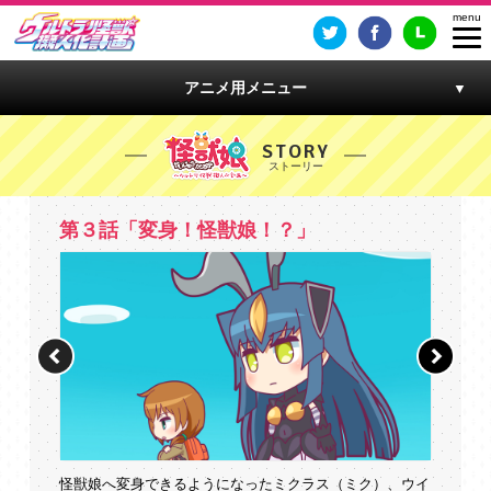
アニメ用メニュー
STORY
第３話「変身！怪獣娘！？」
怪獣娘へ変身できるようになったミクラス（ミク）、ウイ