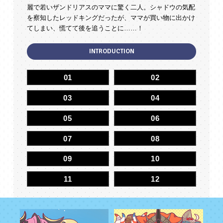
麗で若いザンドリアスのママに驚く二人。
シャドウの気配
を察知したレッドキングだったが、ママが買い物に出かけ
てしまい、慌てて後を追うことに……！
INTRODUCTION
01
02
03
04
05
06
07
08
09
1
0
1
1
1
2