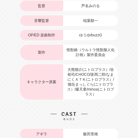
監督
芦名みのる
音響監督
稲葉順一
OP/ED 楽曲制作
ゆうゆ/buzzG
怪獣娘（ウルトラ怪獣擬人化
製作
計画）製作委員会
大熊猫介(ニトロプラス）/谷
裕司/CHOCO/富岡二郎/なま
にくＡＴＫ(ニトロプラス）/
キャラクター原案
猫缶まっしぐら(ニトロプラ
ス）/爆天童/minoa(ニトロプ
ラス）
CAST
アギラ
飯田里穂