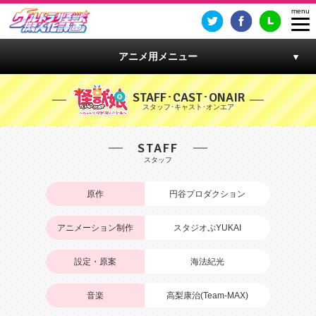
アニメ用メニュー
STAFF･CAST･ONAIR
STAFF
原作
円谷プロダクション
アニメーション制作
スタジオぷYUKAI
設定・原案
海法紀光
音楽
高梨康治(Team-MAX)