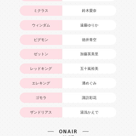
ミクラス
鈴木愛奈
ウィンダム
遠藤ゆりか
ピグモン
徳井青空
ゼットン
加藤英美里
レッドキング
五十嵐裕美
エレキング
潘めぐみ
ゴモラ
諏訪彩花
ザンドリアス
湯浅かえで
ONAIR