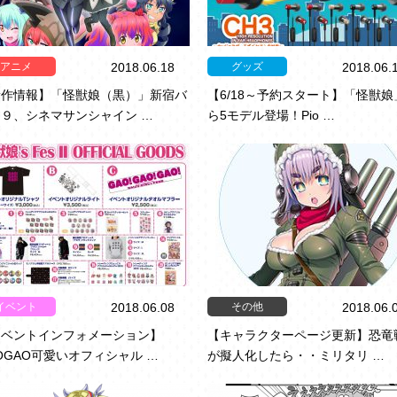
アニメ
グッズ
2018.06.18
2018.06.
新作情報】「怪獣娘（黒）」新宿バ
【6/18～予約スタート】「怪獣娘
９、シネマサンシャイン …
ら5モデル登場！Pio …
イベント
その他
2018.06.08
2018.06.
イベントインフォメーション】
【キャラクターページ更新】恐竜
OGAO可愛いオフィシャル …
が擬人化したら・・ミリタリ …