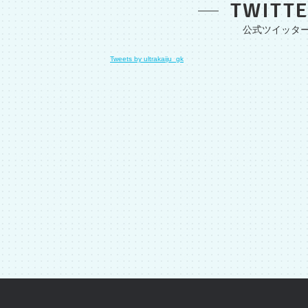
TWITT
Tweets by ultrakaiju_gk