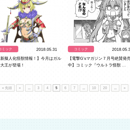
コミック
コミック
2018.05.31
2018.05.
最新擬人化怪獣情報！】今月はガル
【電撃G’sマガジン７月号絶賛発
ン大王が登場！
中】コミック『ウルトラ怪獣 …
« 先頭
«
...
3
4
5
6
7
...
10
20
...
»