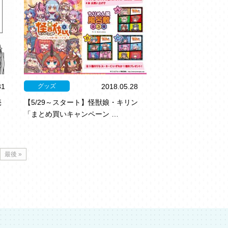
グッズ
31
2018.05.28
売
【5/29～スタート】怪獣娘・キリン
「まとめ買いキャンペーン …
最後 »