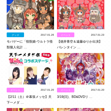
2017.01.26
2017.01.23
グッズ
イベント
モバゲーに「怪獣娘-ウルトラ怪
【徳井青空＆遠藤ゆりか出演】
獣擬人化計 …
バレンタイン …
2017.01.20
2017.01.20
イベント
イベント
【2/11（土）＠幕張メッセ】天
3/19(日)、BD&DVDリ …
下一メダ …