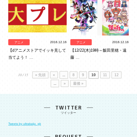
2016.12.16
2016.12.16
アニメ
アニメ
【dアニメストアでイッキ見して
【12/22(木)19時～飯田里穂・遠
当てよう！ …
藤 …
10 / 15
« 先頭
«
...
8
9
10
11
12
...
»
最後 »
TWITTER
Tweets by ultrakaiju_gk
REQUEST