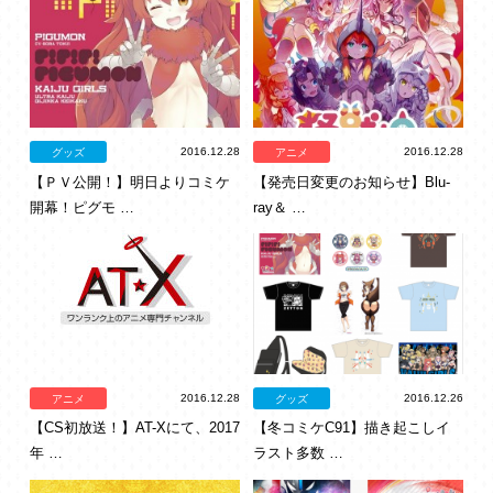
2016.12.28
2016.12.28
グッズ
アニメ
【ＰＶ公開！】明日よりコミケ
【発売日変更のお知らせ】Blu-
開幕！ピグモ …
ray＆ …
2016.12.28
2016.12.26
アニメ
グッズ
【CS初放送！】AT-Xにて、2017
【冬コミケC91】描き起こしイ
年 …
ラスト多数 …