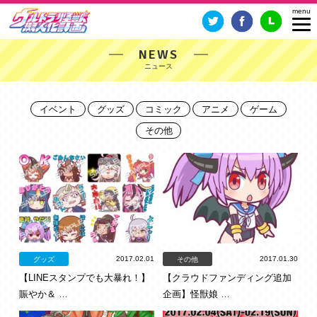
NEWS
イベント
グッズ
コミック
アニメ
ゲーム
その他
2017.02.01
2017.01.30
グッズ
その他
【LINEスタンプでも大暴れ！】
【クラウドファンディング追加
賑やか＆ …
企画】怪獣娘 …