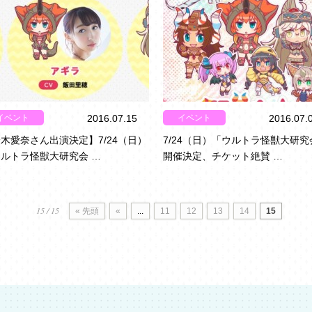
イベント
イベント
2016.07.15
2016.07.
木愛奈さん出演決定】7/24（日）
7/24（日）「ウルトラ怪獣大研究
ルトラ怪獣大研究会 …
開催決定、チケット絶賛 …
15 / 15
« 先頭
«
...
11
12
13
14
15