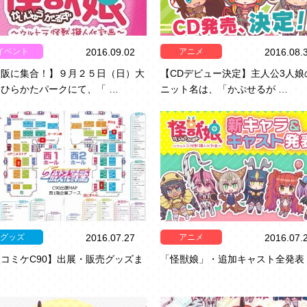
イベント
アニメ
2016.09.02
2016.08.
大阪に集合！】９月２５日（日）大
【CDデビュー決定】主人公3人娘
ひらかたパークにて、「 …
ニット名は、「かぷせるが …
グッズ
アニメ
2016.07.27
2016.07.
コミケC90】出展・販売グッズま
「怪獣娘」・追加キャスト全発表
め