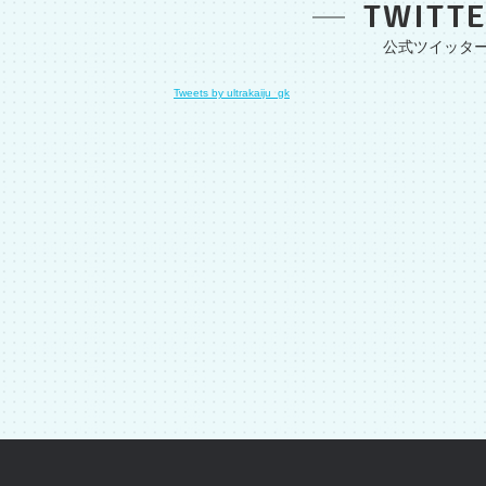
TWITT
Tweets by ultrakaiju_gk