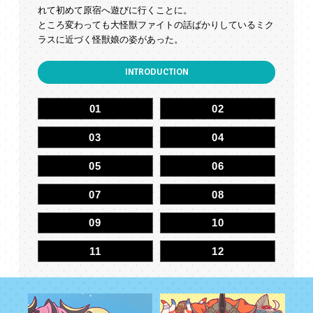
れて初めて原宿へ遊びに行くことに。
ところ変わっても大怪獣ファイトの話ばかりしているミク
ラスに近づく怪獣娘の姿があった。
INTRODUCTION
01
02
03
04
05
06
07
08
09
1
0
1
1
1
2